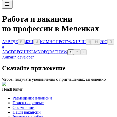
Работа и вакансии
по профессии в Меленках
А
Б
В
Г
Д
Е
Ж
З
И
К
Л
М
Н
О
П
Р
С
Т
У
Ф
Х
Ц
Ч
Ш
Э
Ю
Ё
Й
Щ
Ы
Я
#
A
B
C
D
E
F
G
H
I
J
K
L
M
N
O
P
Q
R
S
T
U
V
W
X
Y
Z
Xamarin developer
Скачайте приложение
Чтобы получать уведомления о приглашениях мгновенно
HeadHunter
Размещение вакансий
Поиск по резюме
О компании
Наши вакансии
Реклама на сайте